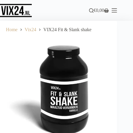
Ga
naar
€
0,00
Winkelwagen
de
inhoud
Home
Vix24
VIX24 Fit & Slank shake