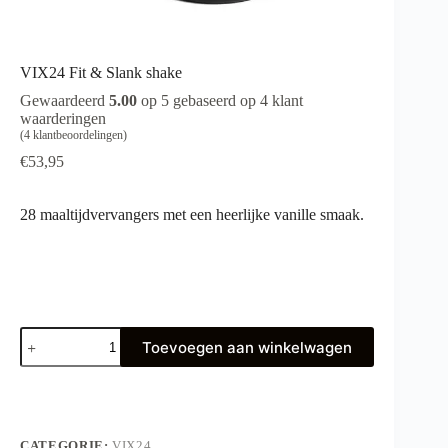
VIX24 Fit & Slank shake
Gewaardeerd
5.00
op 5 gebaseerd op
4
klant
waarderingen
(
4
klantbeoordelingen)
€
53,95
28 maaltijdvervangers met een heerlijke vanille smaak.
VIX24
Toevoegen aan winkelwagen
Fit
&
Slank
shake
aantal
CATEGORIE:
VIX24