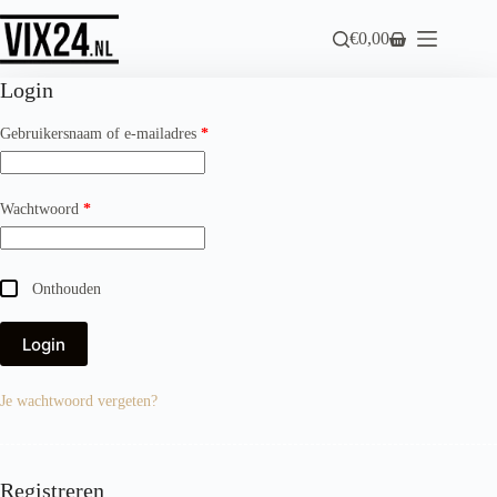
Ga
naar
€
0,00
Winkelwagen
de
inhoud
Login
Vereist
Gebruikersnaam of e-mailadres
*
Vereist
Wachtwoord
*
Onthouden
Login
Je wachtwoord vergeten?
Registreren