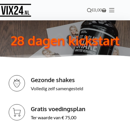
Ga
naar
€
0,00
Winkelwagen
de
inhoud
28 dagen kickstart
Gezonde shakes
Volledig zelf samengesteld
Gratis voedingsplan
Ter waarde van € 75,00